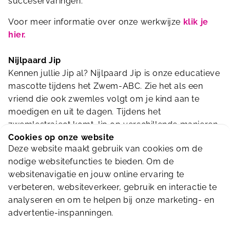
succeservaringen.
Voor meer informatie over onze werkwijze
klik je
hier.
Nijlpaard Jip
Kennen jullie Jip al? Nijlpaard Jip is onze educatieve
mascotte tijdens het Zwem-ABC. Zie het als een
vriend die ook zwemles volgt om je kind aan te
moedigen en uit te dagen. Tijdens het
zwemlestraject komt Jip op verschillende manieren
terug. Een echt zwemmaatje dus!
Cookies op onze website
Deze website maakt gebruik van cookies om de
Het hele verhaal over Jip in de zwemles
lees je hier.
nodige websitefuncties te bieden. Om de
websitenavigatie en jouw online ervaring te
Bekijk het overzicht van al onze
verbeteren, websiteverkeer, gebruik en interactie te
zwemlesactiviteiten.
analyseren en om te helpen bij onze marketing- en
advertentie-inspanningen.
Alle activiteiten