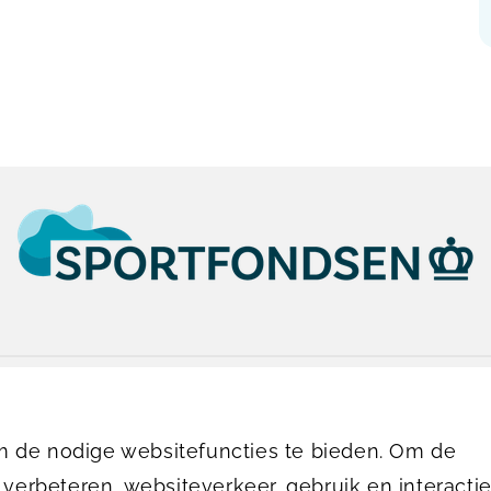
0113-320144
receptie.deninkel@sportfondsen.nl
 de nodige websitefuncties te bieden. Om de
 verbeteren, websiteverkeer, gebruik en interactie