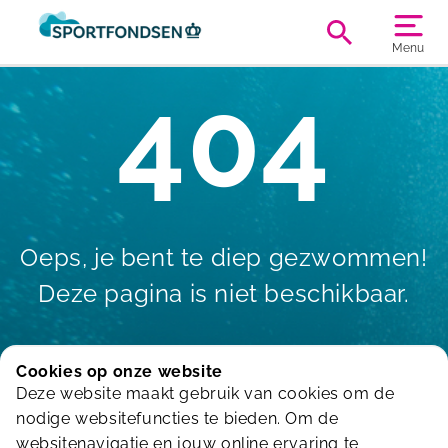
Menu
404
Oeps, je bent te diep gezwommen!
Deze pagina is niet beschikbaar.
Cookies op onze website
Deze website maakt gebruik van cookies om de
terug naar Home
nodige websitefuncties te bieden. Om de
websitenavigatie en jouw online ervaring te