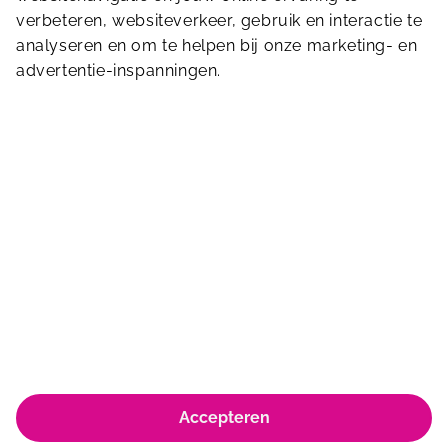
Stuur ons een bericht
verbeteren, websiteverkeer, gebruik en interactie te
analyseren en om te helpen bij onze marketing- en
advertentie-inspanningen.
Blauwhoefseweg 10
4416 RC
Kruiningen
0113-320144
receptie.deninkel@sportfondsen.nl
Accepteren
© Koninklijke Sportfondsen 2026