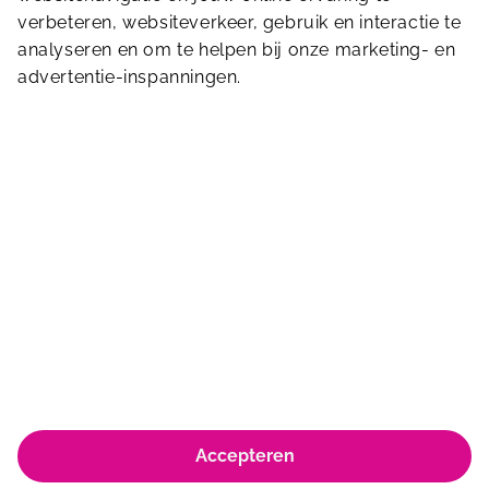
Stuur ons een bericht
verbeteren, websiteverkeer, gebruik en interactie te
analyseren en om te helpen bij onze marketing- en
advertentie-inspanningen.
Blauwhoefseweg 10
4416 RC
Kruiningen
0113-320144
receptie.deninkel@sportfondsen.nl
Accepteren
© Koninklijke Sportfondsen 2026