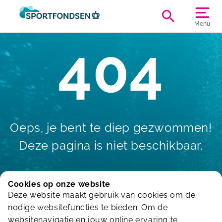
Menu
404
Oeps, je bent te diep gezwommen!
Deze pagina is niet beschikbaar.
Cookies op onze website
Deze website maakt gebruik van cookies om de
terug naar Home
nodige websitefuncties te bieden. Om de
websitenavigatie en jouw online ervaring te